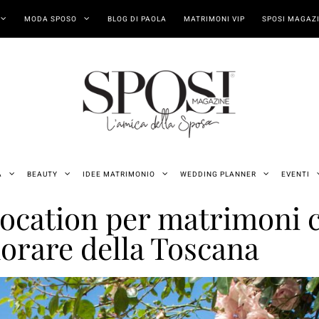
MODA SPOSO
BLOG DI PAOLA
MATRIMONI VIP
SPOSI MAGAZI
A
BEAUTY
IDEE MATRIMONIO
WEDDING PLANNER
EVENTI
 location per matrimoni c
orare della Toscana