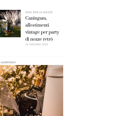
IDEE PER LE NOZZE
Caningam,
allestimenti
vintage per party
di nozze retrò
26 GIUGNO 2020
pubblicitario