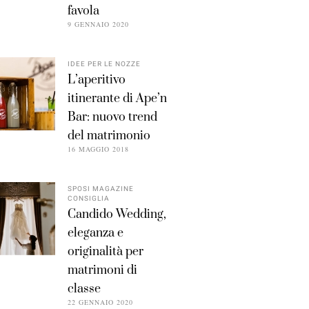
favola
9 GENNAIO 2020
IDEE PER LE NOZZE
L’aperitivo
itinerante di Ape’n
Bar: nuovo trend
del matrimonio
16 MAGGIO 2018
SPOSI MAGAZINE
CONSIGLIA
Candido Wedding,
eleganza e
originalità per
matrimoni di
classe
22 GENNAIO 2020