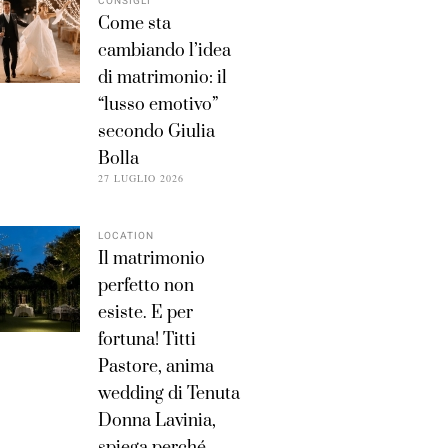
CONSIGLI
Come sta
cambiando l’idea
di matrimonio: il
“lusso emotivo”
secondo Giulia
Bolla
27 LUGLIO 2026
LOCATION
Il matrimonio
perfetto non
esiste. E per
fortuna! Titti
Pastore, anima
wedding di Tenuta
Donna Lavinia,
spiega perché