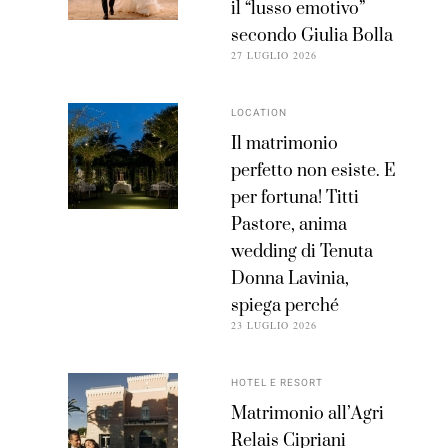
il “lusso emotivo”
secondo Giulia Bolla
27 LUGLIO 2026
LOCATION
Il matrimonio
perfetto non esiste. E
per fortuna! Titti
Pastore, anima
wedding di Tenuta
Donna Lavinia,
spiega perché
23 LUGLIO 2026
HOTEL E RESORT
Matrimonio all’Agri
Relais Cipriani