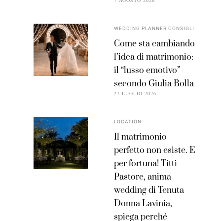
7 AGOSTO 2026
WEDDING PLANNER CONSIGLI
Come sta cambiando
l’idea di matrimonio:
il “lusso emotivo”
secondo Giulia Bolla
27 LUGLIO 2026
LOCATION
Il matrimonio
perfetto non esiste. E
per fortuna! Titti
Pastore, anima
wedding di Tenuta
Donna Lavinia,
spiega perché