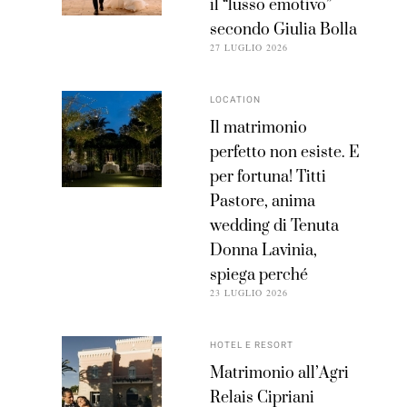
il “lusso emotivo”
secondo Giulia Bolla
27 LUGLIO 2026
LOCATION
Il matrimonio
perfetto non esiste. E
per fortuna! Titti
Pastore, anima
wedding di Tenuta
Donna Lavinia,
spiega perché
23 LUGLIO 2026
HOTEL E RESORT
Matrimonio all’Agri
Relais Cipriani