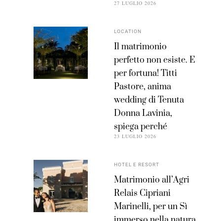
27 LUGLIO 2026
LOCATION
Il matrimonio
perfetto non esiste. E
per fortuna! Titti
Pastore, anima
wedding di Tenuta
Donna Lavinia,
spiega perché
23 LUGLIO 2026
HOTEL E RESORT
Matrimonio all’Agri
Relais Cipriani
Marinelli, per un Sì
immerso nella natura