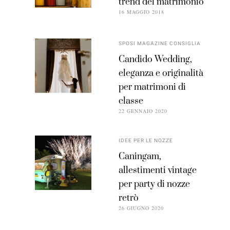
trend del matrimonio
16 MAGGIO 2018
SPOSI MAGAZINE CONSIGLIA
Candido Wedding,
eleganza e originalità
per matrimoni di
classe
22 GENNAIO 2020
IDEE PER LE NOZZE
Caningam,
allestimenti vintage
per party di nozze
retrò
26 GIUGNO 2020