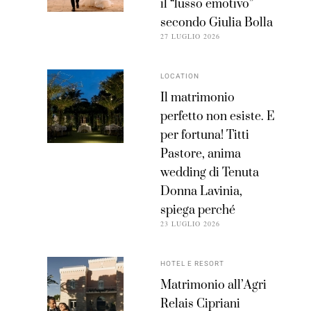
il “lusso emotivo”
secondo Giulia Bolla
27 LUGLIO 2026
LOCATION
Il matrimonio
perfetto non esiste. E
per fortuna! Titti
Pastore, anima
wedding di Tenuta
Donna Lavinia,
spiega perché
23 LUGLIO 2026
HOTEL E RESORT
Matrimonio all’Agri
Relais Cipriani