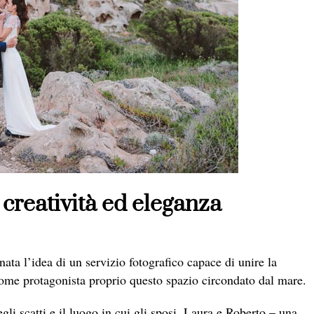
creatività ed eleganza
 nata l’idea di un servizio fotografico capace di unire la
 come protagonista proprio questo spazio circondato dal mare.
egli scatti e il luogo in cui gli sposi, Laura e Roberto – una