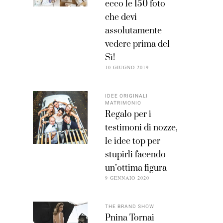
ecco le 150 foto
che devi
assolutamente
vedere prima del
Sì!
10 GIUGNO 2019
IDEE ORIGINALI
MATRIMONIO
Regalo per i
testimoni di nozze,
le idee top per
stupirli facendo
un’ottima figura
9 GENNAIO 2020
THE BRAND SHOW
Pnina Tornai