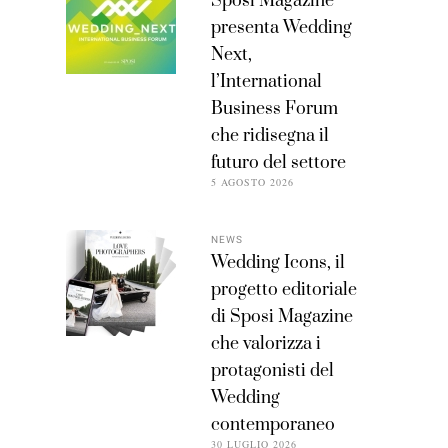
Sposi Magazine
presenta Wedding
Next,
l’International
Business Forum
che ridisegna il
futuro del settore
5 AGOSTO 2026
NEWS
Wedding Icons, il
progetto editoriale
di Sposi Magazine
che valorizza i
protagonisti del
Wedding
contemporaneo
30 LUGLIO 2026