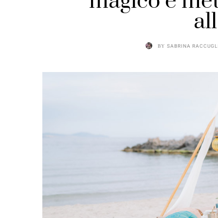
magico e me
al
BY
SABRINA RACCUGL