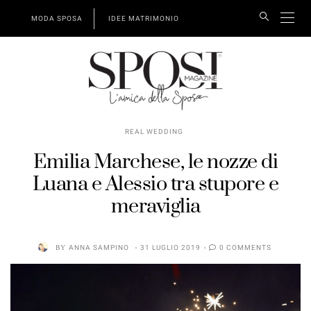
MODA SPOSA
IDEE MATRIMONIO
REAL WEDDING
Emilia Marchese, le nozze di
Luana e Alessio tra stupore e
meraviglia
BY
ANNA SAMPINO
31 LUGLIO 2019
0 COMMENTS