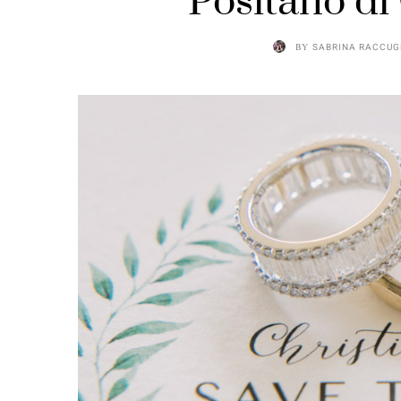
Positano di
BY
SABRINA RACCUG