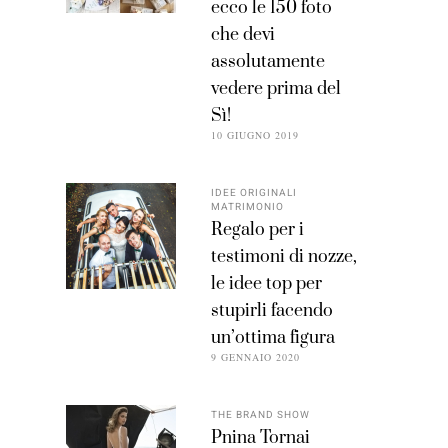
ecco le 150 foto
che devi
assolutamente
vedere prima del
Sì!
10 GIUGNO 2019
IDEE ORIGINALI
MATRIMONIO
Regalo per i
testimoni di nozze,
le idee top per
stupirli facendo
un’ottima figura
9 GENNAIO 2020
THE BRAND SHOW
Pnina Tornai