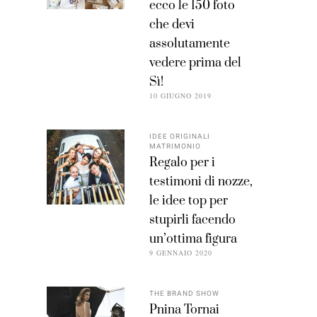
ecco le 150 foto
che devi
assolutamente
vedere prima del
Sì!
10 GIUGNO 2019
IDEE ORIGINALI
MATRIMONIO
Regalo per i
testimoni di nozze,
le idee top per
stupirli facendo
un’ottima figura
9 GENNAIO 2020
THE BRAND SHOW
Pnina Tornai