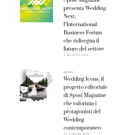
Sposi Magazine
presenta Wedding
Next,
l’International
Business Forum
che ridisegna il
futuro del settore
5 AGOSTO 2026
NEWS
Wedding Icons, il
progetto editoriale
di Sposi Magazine
che valorizza i
protagonisti del
Wedding
contemporaneo
30 LUGLIO 2026