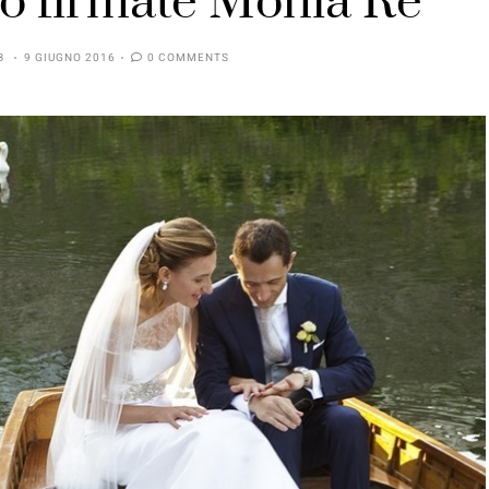
llo firmate Monia Re
B
9 GIUGNO 2016
0 COMMENTS