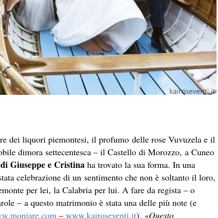
pore dei liquori piemontesi, il profumo delle rose Vuvuzela e il
nobile dimora settecentesca – il Castello di Morozzo, a Cuneo
di Giuseppe e Cristina
ha trovato la sua forma. In una
tata celebrazione di un sentimento che non è soltanto il loro,
emonte per lei, la Calabria per lui. A fare da regista – o
parole – a questo matrimonio è stata una delle più note (e
w.moniare.com
–
www.kairoseventi.it
). «
Questo