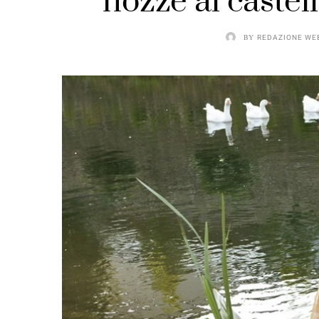
nozze al caste
BY
REDAZIONE WE