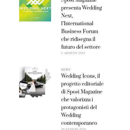
Sposi Magazine
presenta Wedding
Next,
l’International
Business Forum
che ridisegna il
futuro del settore
5 AGOSTO 2026
NEWS
Wedding Icons, il
progetto editoriale
di Sposi Magazine
che valorizza i
protagonisti del
Wedding
contemporaneo
30 LUGLIO 2026