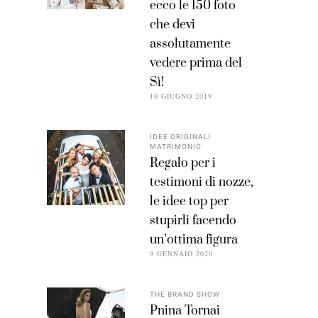
ecco le 150 foto
che devi
assolutamente
vedere prima del
Sì!
10 GIUGNO 2019
IDEE ORIGINALI
MATRIMONIO
Regalo per i
testimoni di nozze,
le idee top per
stupirli facendo
un’ottima figura
9 GENNAIO 2020
THE BRAND SHOW
Pnina Tornai