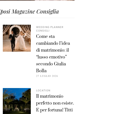
posi Magazine Consiglia
WEDDING PLANNER
CONSIGLI
Come sta
cambiando l’idea
di matrimonio: il
“lusso emotivo”
secondo Giulia
Bolla
27 LUGLIO 2026
LOCATION
Il matrimonio
perfetto non esiste.
E per fortuna! Titti