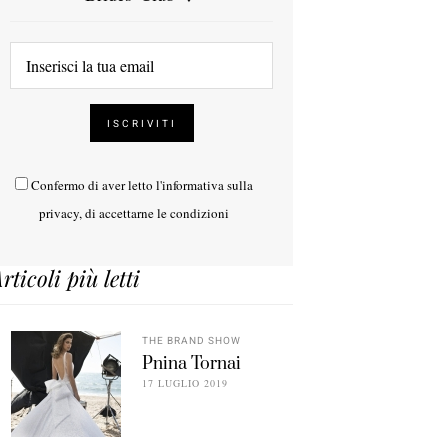
Confermo di aver letto l'
informativa sulla
privacy
, di accettarne le condizioni
rticoli più letti
THE BRAND SHOW
Pnina Tornai
17 LUGLIO 2019