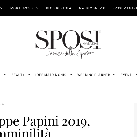
MODA SPOSO
BLOG DI PAOLA
MATRIMONI VIP
SPOSI MAGAZI
A
BEAUTY
IDEE MATRIMONIO
WEDDING PLANNER
EVENTI
OSA
ppe Papini 2019,
mminilità