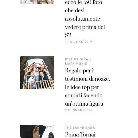
ecco le 150 foto
che devi
assolutamente
vedere prima del
Sì!
10 GIUGNO 2019
IDEE ORIGINALI
MATRIMONIO
Regalo per i
testimoni di nozze,
le idee top per
stupirli facendo
un’ottima figura
9 GENNAIO 2020
THE BRAND SHOW
Pnina Tornai