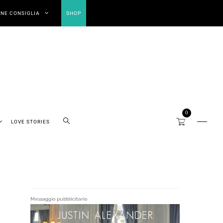
NE CONSIGLIA
SHOP
0
LOVE STORIES
Messaggio pubblicitario