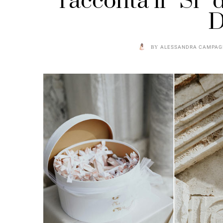
racconta il “Sì” 
D
BY
ALESSANDRA CAMPAG