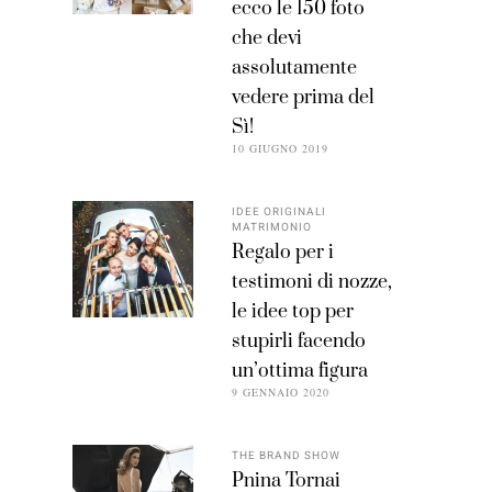
ecco le 150 foto
che devi
assolutamente
vedere prima del
Sì!
10 GIUGNO 2019
IDEE ORIGINALI
MATRIMONIO
Regalo per i
testimoni di nozze,
le idee top per
stupirli facendo
un’ottima figura
9 GENNAIO 2020
THE BRAND SHOW
Pnina Tornai