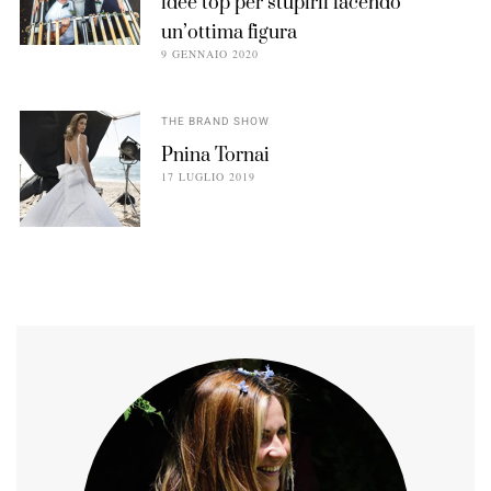
idee top per stupirli facendo
un’ottima figura
9 GENNAIO 2020
THE BRAND SHOW
Pnina Tornai
17 LUGLIO 2019