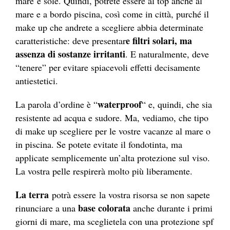
mare e sole. Quindi, potrete essere al top anche al
mare e a bordo piscina, così come in città, purché il
make up che andrete a scegliere abbia determinate
e filtri solari, ma
caratteristiche: deve presentar
assenza di sostanze irritanti
. E naturalmente, deve
“tenere” per evitare spiacevoli effetti decisamente
antiestetici.
waterproof
La parola d’ordine è “
“ e, quindi, che sia
resistente ad acqua e sudore. Ma, vediamo, che tipo
di make up scegliere per le vostre vacanze al mare o
in piscina. Se potete evitate il fondotinta, ma
applicate semplicemente un’alta protezione sul viso.
La vostra pelle respirerà molto più liberamente.
La terra
potrà essere la vostra risorsa se non sapete
base colorata
rinunciare a una
anche durante i primi
giorni di mare, ma sceglietela con una protezione spf