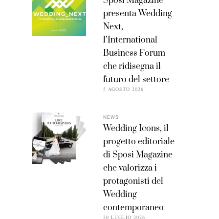
Sposi Magazine
presenta Wedding
Next,
l’International
Business Forum
che ridisegna il
futuro del settore
5 AGOSTO 2026
NEWS
Wedding Icons, il
progetto editoriale
di Sposi Magazine
che valorizza i
protagonisti del
Wedding
contemporaneo
30 LUGLIO 2026