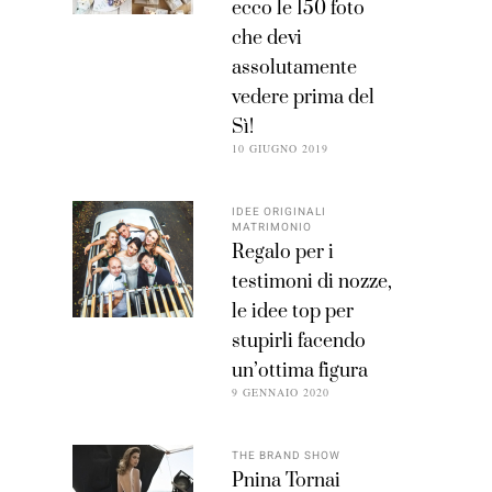
ecco le 150 foto
che devi
assolutamente
vedere prima del
Sì!
10 GIUGNO 2019
IDEE ORIGINALI
MATRIMONIO
Regalo per i
testimoni di nozze,
le idee top per
stupirli facendo
un’ottima figura
9 GENNAIO 2020
THE BRAND SHOW
Pnina Tornai