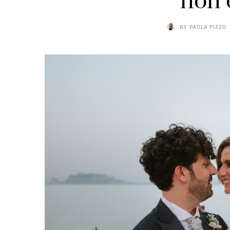
non 
BY
PAOLA PIZZO