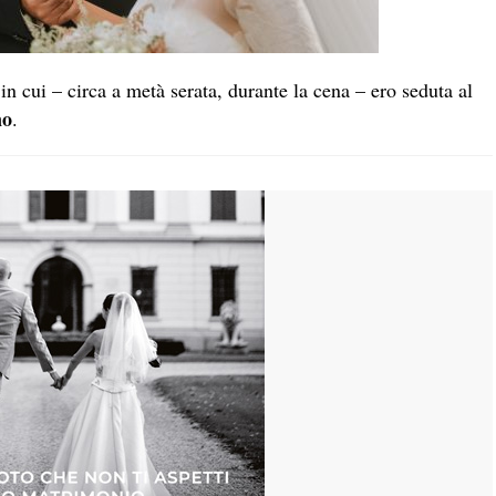
in cui – circa a metà serata, durante la cena – ero seduta al
no
.