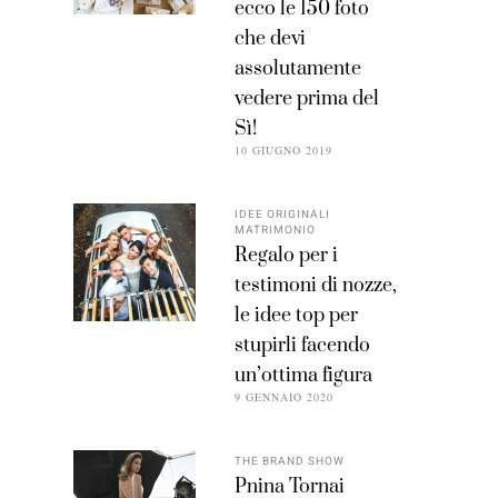
ecco le 150 foto
che devi
assolutamente
vedere prima del
Sì!
10 GIUGNO 2019
IDEE ORIGINALI
MATRIMONIO
Regalo per i
testimoni di nozze,
le idee top per
stupirli facendo
un’ottima figura
9 GENNAIO 2020
THE BRAND SHOW
Pnina Tornai