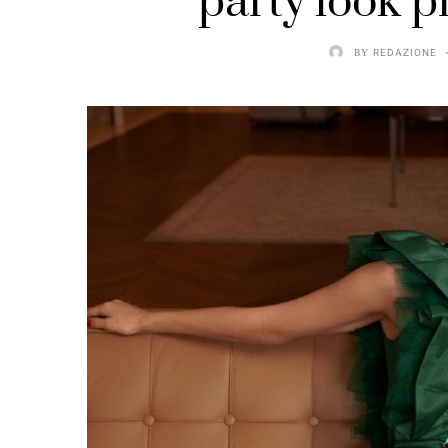
party look p
BY
REDAZIONE