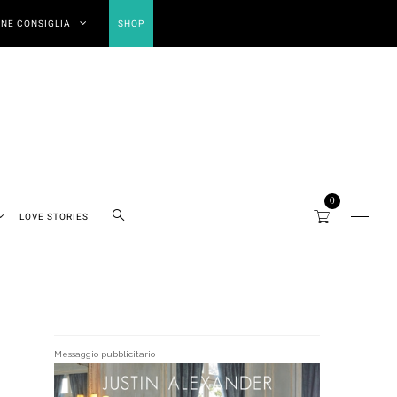
NE CONSIGLIA
SHOP
0
LOVE STORIES
Messaggio pubblicitario