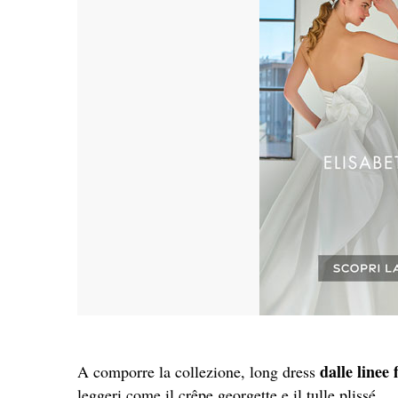
dalle linee 
A comporre la collezione, long dress
leggeri come il crêpe georgette e il tulle plissé.