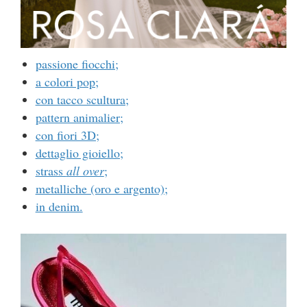
passione fiocchi;
a colori pop;
con tacco scultura;
pattern animalier;
con fiori 3D;
dettaglio gioiello;
strass
all over
;
metalliche (oro e argento);
in denim.