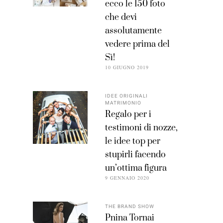
ecco le 150 foto
che devi
assolutamente
vedere prima del
Sì!
10 GIUGNO 2019
IDEE ORIGINALI
MATRIMONIO
Regalo per i
testimoni di nozze,
le idee top per
stupirli facendo
un’ottima figura
9 GENNAIO 2020
THE BRAND SHOW
Pnina Tornai