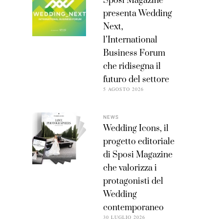
Sposi Magazine
presenta Wedding
Next,
l’International
Business Forum
che ridisegna il
futuro del settore
5 AGOSTO 2026
NEWS
Wedding Icons, il
progetto editoriale
di Sposi Magazine
che valorizza i
protagonisti del
Wedding
contemporaneo
30 LUGLIO 2026