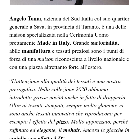
Angelo Toma
, azienda del Sud Italia col suo quartier
generale a Sava, in provincia di Taranto, è una delle
maison specializzata nella Cerimonia Uomo
Made in Italy
sartorialità,
prettamente
. Grande
manifattura
abile
e tessuti preziosi sono i punti di
forza di una
maison
riconosciuta a livello nazionale e
con una piazza altrettanto forte all’estero.
“
L’attenzione alla qualità dei tessuti è una nostra
prerogativa. Nella collezione 2020 abbiamo
introdotto grosse novità anche in fatto di drapperia.
Oltre ai tessuti stampati, sempre molto glamour, ci
sono anche tessuti innovativi che riproducono per
esempio l’effetto del
pizzo.
Molto apprezzato, perché
raffinato ed elegante, il
mohair.
Ancora le giacche in
ciniglia
con
effetto 3 D
“.