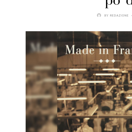
po’ 
BY
REDAZIONE