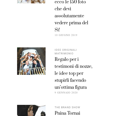
ecco le 150 foto
che devi
assolutamente
vedere prima del
Sì!
10 GIUGNO 2019
IDEE ORIGINALI
MATRIMONIO
Regalo per i
testimoni di nozze,
le idee top per
stupirli facendo
un’ottima figura
9 GENNAIO 2020
THE BRAND SHOW
Pnina Tornai