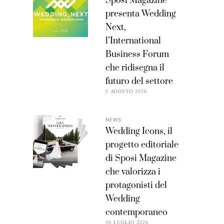
Sposi Magazine
presenta Wedding
Next,
l’International
Business Forum
che ridisegna il
futuro del settore
5 AGOSTO 2026
NEWS
Wedding Icons, il
progetto editoriale
di Sposi Magazine
che valorizza i
protagonisti del
Wedding
contemporaneo
30 LUGLIO 2026