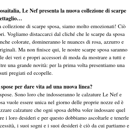
saitalia, Le Nef presenta la nuova collezione di scarpe
dettaglio…
va collezione di scarpe sposa, siamo molto emozionati! Ciò
ori. Vogliamo distaccarci dal cliché che le scarpe da sposa
anche colorate, domineranno le nuances di rosa, azzurro e
originali. Ma non finisce qui, le nostre scarpe sposa saranno
le dei veri e propri accessori di moda da mostrare a tutti e
ltre una grande novità: per la prima volta presentiamo una
suti pregiati ed ecopelle.
e spose per dare vita ad una nuova linea?
 spose. Sono loro che indosseranno le calzature Le Nef e
sa vuole essere unica nel giorno delle proprie nozze ed è
alizzare calzature che ogni sposa debba voler indossare quel
e i loro desideri e per questo dobbiamo ascoltarle e tenerle
essità, i suoi sogni e i suoi desideri è ciò da cui partiamo e