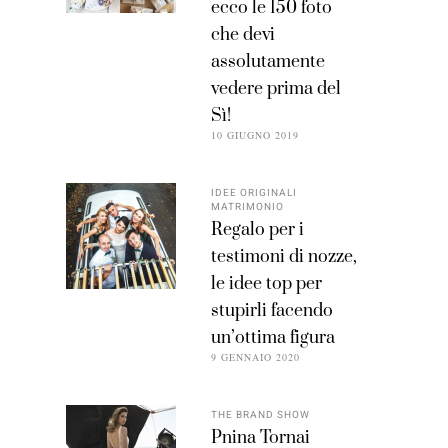
ecco le 150 foto
che devi
assolutamente
vedere prima del
Sì!
10 GIUGNO 2019
IDEE ORIGINALI
MATRIMONIO
Regalo per i
testimoni di nozze,
le idee top per
stupirli facendo
un’ottima figura
9 GENNAIO 2020
THE BRAND SHOW
Pnina Tornai