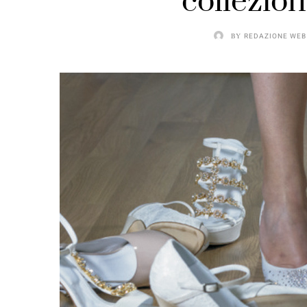
collezio
BY
REDAZIONE WEB