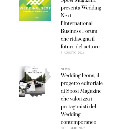
Sposi Magazine
presenta Wedding
Next,
l’International
Business Forum
che ridisegna il
futuro del settore
5 AGOSTO 2026
NEWS
Wedding Icons, il
progetto editoriale
di Sposi Magazine
che valorizza i
protagonisti del
Wedding
contemporaneo
30 LUGLIO 2026