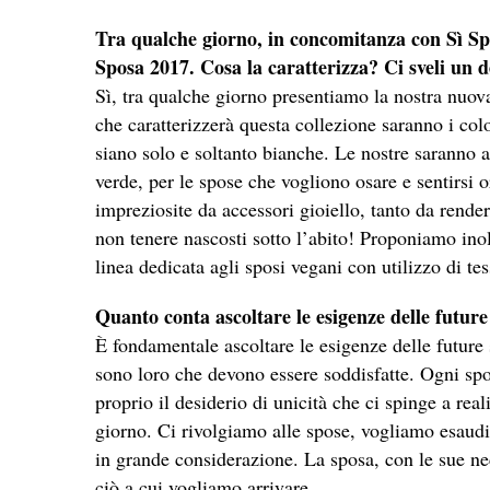
Tra qualche giorno, in concomitanza con Sì Spo
Sposa 2017. Cosa la caratterizza? Ci sveli un 
Sì, tra qualche giorno presentiamo la nostra nuo
che caratterizzerà questa collezione saranno i col
siano solo e soltanto bianche. Le nostre saranno 
verde, per le spose che vogliono osare e sentirsi 
impreziosite da accessori gioiello, tanto da render
non tenere nascosti sotto l’abito! Proponiamo ino
linea dedicata agli sposi vegani con utilizzo di tes
Quanto conta ascoltare le esigenze delle futur
È fondamentale ascoltare le esigenze delle future
sono loro che devono essere soddisfatte. Ogni spo
proprio il desiderio di unicità che ci spinge a re
giorno. Ci rivolgiamo alle spose, vogliamo esaudir
in grande considerazione. La sposa, con le sue nec
ciò a cui vogliamo arrivare.