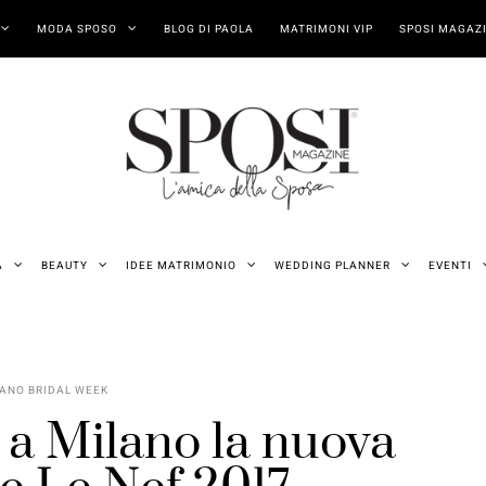
MODA SPOSO
BLOG DI PAOLA
MATRIMONI VIP
SPOSI MAGAZI
A
BEAUTY
IDEE MATRIMONIO
WEDDING PLANNER
EVENTI
ANO BRIDAL WEEK
 a Milano la nuova