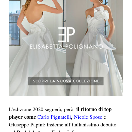
il ritorno di top
L’edizione 2020 segnerà, però,
player come
,
Carlo Pignatelli
Nicole Spose
e
Giuseppe Papini; insieme all’italianissimo debutto
nel Bridal di Avaro Figlio. Infine, un nome