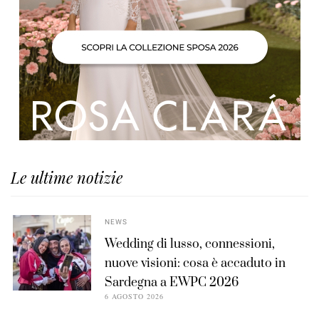
Le ultime notizie
NEWS
Wedding di lusso, connessioni,
nuove visioni: cosa è accaduto in
Sardegna a EWPC 2026
6 AGOSTO 2026