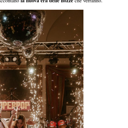
la nuova era delle nozze
raccontano
che verranno.