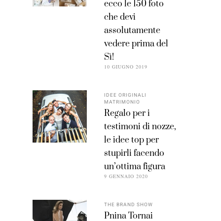
ecco le 150 foto
che devi
assolutamente
vedere prima del
Sì!
10 GIUGNO 2019
IDEE ORIGINALI
MATRIMONIO
Regalo per i
testimoni di nozze,
le idee top per
stupirli facendo
un’ottima figura
9 GENNAIO 2020
THE BRAND SHOW
Pnina Tornai