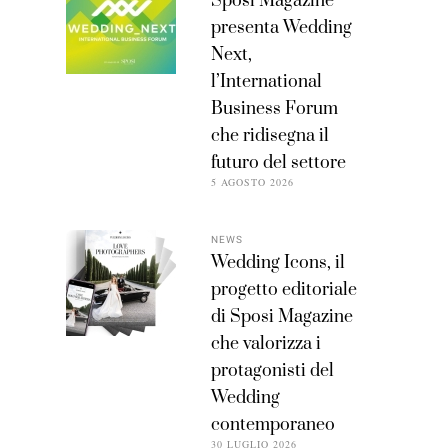
Sposi Magazine
presenta Wedding
Next,
l’International
Business Forum
che ridisegna il
futuro del settore
5 AGOSTO 2026
NEWS
Wedding Icons, il
progetto editoriale
di Sposi Magazine
che valorizza i
protagonisti del
Wedding
contemporaneo
30 LUGLIO 2026