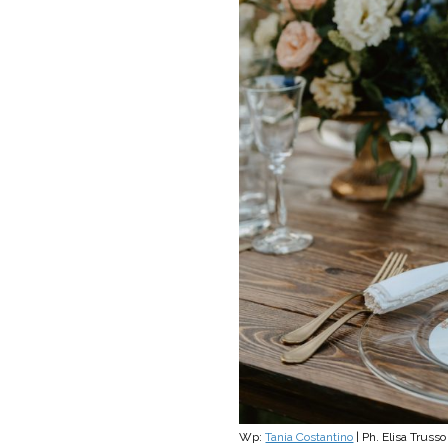
Wp:
Tania Costantino
| Ph. Elisa Trusso