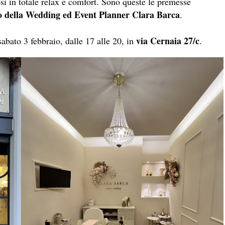
si in totale relax e comfort. Sono queste le premesse
io della Wedding ed Event Planner Clara Barca
.
via Cernaia 27/c
bato 3 febbraio, dalle 17 alle 20, in
.