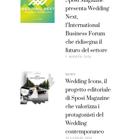
Sposi Magazine
presenta Wedding
Next,
l’International
Business Forum
che ridisegna il
futuro del settore
5 AGOSTO 2026
NEWS
Wedding Icons, il
progetto editoriale
di Sposi Magazine
che valorizza i
protagonisti del
Wedding
contemporaneo
30 LUGLIO 2026