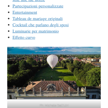
Partecipazioni personalizzate
Entertainment
Tableau de mariage originali
Cocktail che parlano degli sposi
Luminarie per matrimonio
Effetto curvo
Ph: Michele Dell’Utri