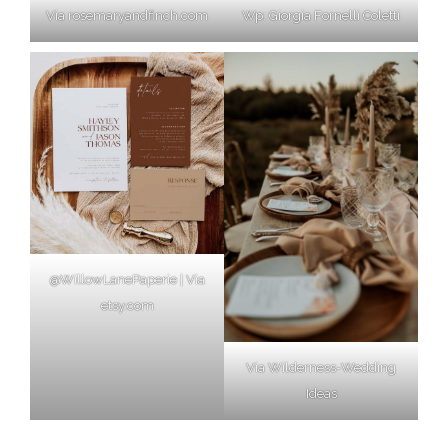
Via rosemaryandfinch.com
Wp: Giorgia Fornelli Coletti
@WillowLanePaperie | Via
etsy.com
Via Wilderness-Wedding
Ideas