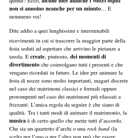
alcune idee affinché i vostri ospiti
quindi? Ecco,
non si annoino neanche per un minuto
… E
nemmeno voi!
Dite addio a quei lunghissimi e interminabili
ricevimenti in cui si trascorre la maggior parte della
festa seduti ad aspettare che arrivino le pietanze a
create
dei momenti di
tavola. E
, piuttosto,
divertimento
che coinvolgano tutti i presenti e che
vengano ricordati in futuro. Le idee per animare la
festa di nozze sono molto importanti, magari discrete
nel caso dei matrimoni classici e formali oppure
prorompenti nel caso dei matrimoni più rilassati a
frizzanti. L’unica regola da seguire è che siano di
qualità. Tra i tanti modi di animare il matrimonio, la
musica
è di certo quello che mette tutti d’accordo.
Che sia un quartetto d’archi o una
rock band
(la
scelta per l’uno o per l’altra non può che essere