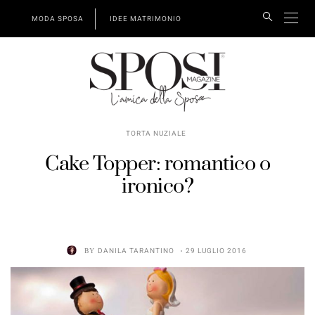
MODA SPOSA
IDEE MATRIMONIO
TORTA NUZIALE
Cake Topper: romantico o
ironico?
BY
DANILA TARANTINO
29 LUGLIO 2016