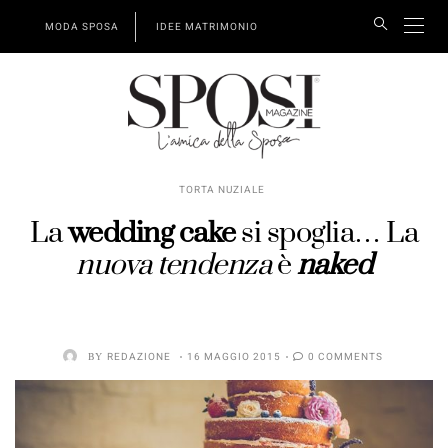
MODA SPOSA
IDEE MATRIMONIO
TORTA NUZIALE
La
wedding cake
si spoglia… La
nuova tendenza
è
naked
BY
REDAZIONE
16 MAGGIO 2015
0 COMMENTS