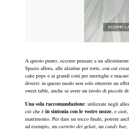
A questo punto, occorre pensare a un allestimento d
Spazio allora, alle alzatine per torte, con cui crear
cake pops e ai grandi coni per meringhe e macaron
diversi: in questo modo non solo otterrete un effe
sweet table, anche se avete un tavolo di piccole d
Una sola raccomandazione
: utilizzate negli al
in sintonia con le vostre nozze
ciò che è
, e cioè
matrimonio. Per dare un tocco finale, potrete anc
ad esempio, un
carretto dei gelati
, un
candy bar
,