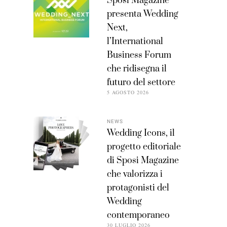
Sposi Magazine
presenta Wedding
Next,
l’International
Business Forum
che ridisegna il
futuro del settore
5 AGOSTO 2026
NEWS
Wedding Icons, il
progetto editoriale
di Sposi Magazine
che valorizza i
protagonisti del
Wedding
contemporaneo
30 LUGLIO 2026