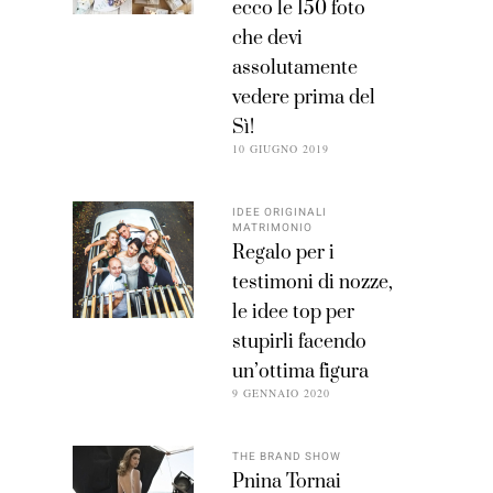
ecco le 150 foto
che devi
assolutamente
vedere prima del
Sì!
10 GIUGNO 2019
IDEE ORIGINALI
MATRIMONIO
Regalo per i
testimoni di nozze,
le idee top per
stupirli facendo
un’ottima figura
9 GENNAIO 2020
THE BRAND SHOW
Pnina Tornai