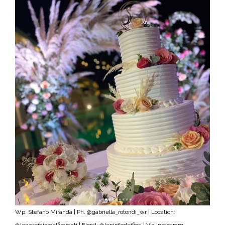
Wp: Stefano Miranda | Ph. @gabriella_rotondi_wr | Location:
@lenereidiamalfieventi | Floral: @leninfedeifiori | Via Instagram