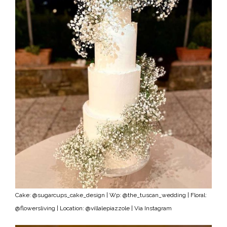
Cake: @sugarcups_cake_design | Wp: @the_tuscan_wedding | Floral:
@flowersliving | Location: @villalepiazzole | Via Instagram