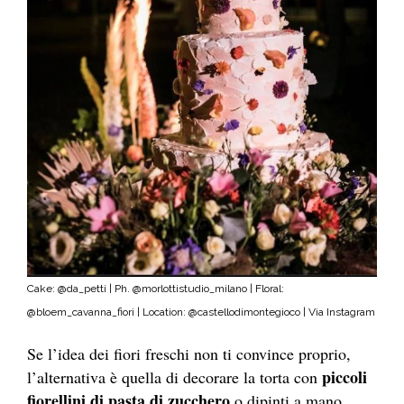
Cake: @da_petti | Ph. @morlottistudio_milano | Floral:
@bloem_cavanna_fiori | Location: @castellodimontegioco | Via Instagram
Se l’idea dei fiori freschi non ti convince proprio,
piccoli
l’alternativa è quella di decorare la torta con
fiorellini di pasta di zucchero
o dipinti a mano.