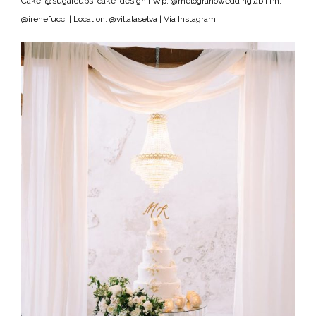
Cake: @sugarcups_cake_design | Wp: @melogranoweddinglab | Ph.
@irenefucci | Location: @villalaselva | Via Instagram