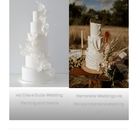
via Elisa e Giulia Wedding
Memorelle Weddings via
Planning and Events
Socialandpersonalwedding
s.ie