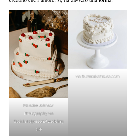
via Ruzecakehouse.com
Mandee Johnson
Photography via
Socialandpersonalwedding
s.ie