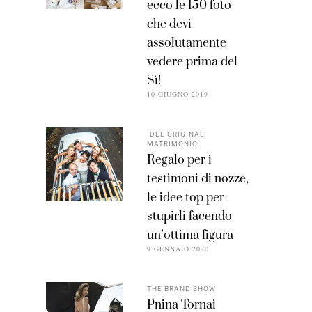
ecco le 150 foto
che devi
assolutamente
vedere prima del
Sì!
10 GIUGNO 2019
IDEE ORIGINALI
MATRIMONIO
Regalo per i
testimoni di nozze,
le idee top per
stupirli facendo
un’ottima figura
9 GENNAIO 2020
THE BRAND SHOW
Pnina Tornai