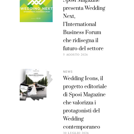
Sposi Magazine
presenta Wedding
Next,
l’International
Business Forum
che ridisegna il
futuro del settore
5 AGOSTO 2026
NEWS
Wedding Icons, il
progetto editoriale
di Sposi Magazine
che valorizza i
protagonisti del
Wedding
contemporaneo
30 LUGLIO 2026