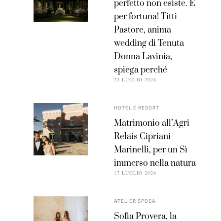
perfetto non esiste. E
per fortuna! Titti
Pastore, anima
wedding di Tenuta
Donna Lavinia,
spiega perché
23 LUGLIO 2026
HOTEL E RESORT
Matrimonio all’Agri
Relais Cipriani
Marinelli, per un Sì
immerso nella natura
17 LUGLIO 2026
ATELIER SPOSA
Sofia Provera, la