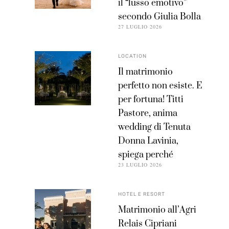
il “lusso emotivo”
secondo Giulia Bolla
27 LUGLIO 2026
LOCATION
Il matrimonio
perfetto non esiste. E
per fortuna! Titti
Pastore, anima
wedding di Tenuta
Donna Lavinia,
spiega perché
23 LUGLIO 2026
HOTEL E RESORT
Matrimonio all’Agri
Relais Cipriani