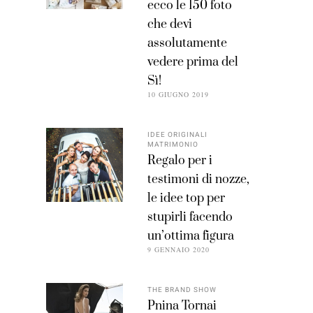
ecco le 150 foto
che devi
assolutamente
vedere prima del
Sì!
10 GIUGNO 2019
IDEE ORIGINALI
MATRIMONIO
Regalo per i
testimoni di nozze,
le idee top per
stupirli facendo
un’ottima figura
9 GENNAIO 2020
THE BRAND SHOW
Pnina Tornai