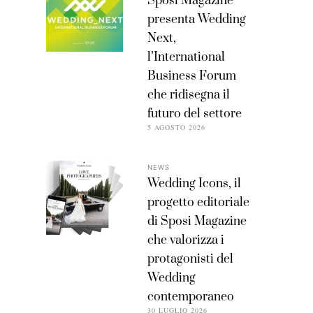
Sposi Magazine
presenta Wedding
Next,
l’International
Business Forum
che ridisegna il
futuro del settore
5 AGOSTO 2026
NEWS
Wedding Icons, il
progetto editoriale
di Sposi Magazine
che valorizza i
protagonisti del
Wedding
contemporaneo
30 LUGLIO 2026