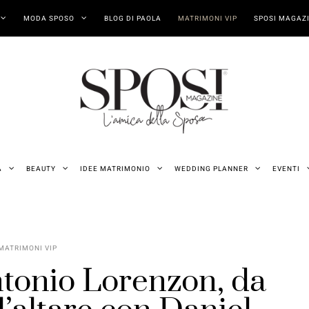
MODA SPOSO
BLOG DI PAOLA
MATRIMONI VIP
SPOSI MAGAZI
A
BEAUTY
IDEE MATRIMONIO
WEDDING PLANNER
EVENTI
MATRIMONI VIP
tonio Lorenzon, da