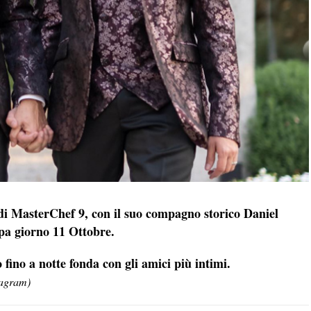
di MasterChef 9, con il suo compagno storico Daniel
ppa giorno 11 Ottobre.
 fino a notte fonda con gli amici più intimi.
agram)