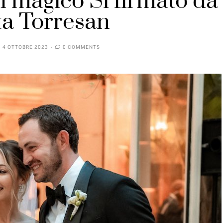
il magico Sì firmato da
a Torresan
4 OTTOBRE 2023
0 COMMENTS