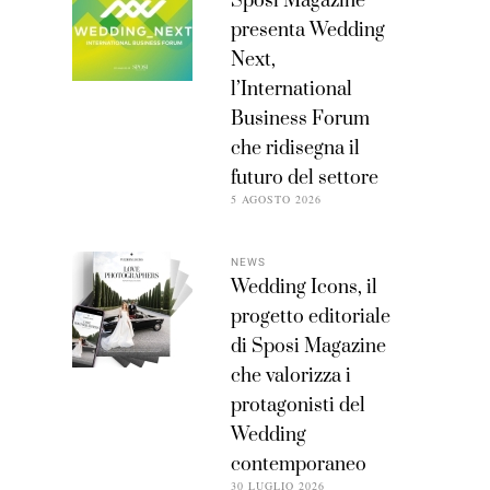
Sposi Magazine
presenta Wedding
Next,
l’International
Business Forum
che ridisegna il
futuro del settore
5 AGOSTO 2026
NEWS
Wedding Icons, il
progetto editoriale
di Sposi Magazine
che valorizza i
protagonisti del
Wedding
contemporaneo
30 LUGLIO 2026