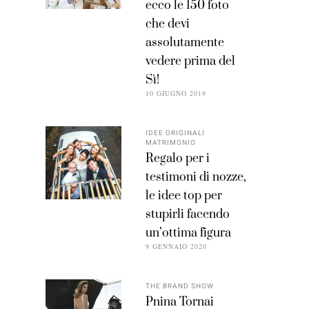
ecco le 150 foto
che devi
assolutamente
vedere prima del
Sì!
10 GIUGNO 2019
IDEE ORIGINALI
MATRIMONIO
Regalo per i
testimoni di nozze,
le idee top per
stupirli facendo
un’ottima figura
9 GENNAIO 2020
THE BRAND SHOW
Pnina Tornai