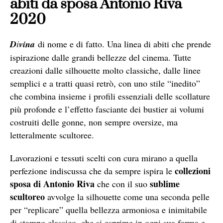
abiti da sposa Antonio Riva
2020
D
i
vina
di nome e di fatto. Una linea di abiti che prende
ispirazione dalle grandi bellezze del cinema. Tutte
creazioni dalle silhouette molto classiche, dalle linee
semplici e a tratti quasi retrò, con uno stile “inedito”
che combina insieme i profili essenziali delle scollature
più profonde e l’effetto fasciante dei bustier ai volumi
costruiti delle gonne, non sempre oversize, ma
letteralmente scultoree.
Lavorazioni e tessuti scelti con cura mirano a quella
collezioni
perfezione indiscussa che da sempre ispira le
sposa di Antonio Riva
sublime
che con il suo
scultoreo
avvolge la silhouette come una seconda pelle
per “replicare” quella bellezza armoniosa e inimitabile
di stampo classico, che si esprime in ogni sua forma e