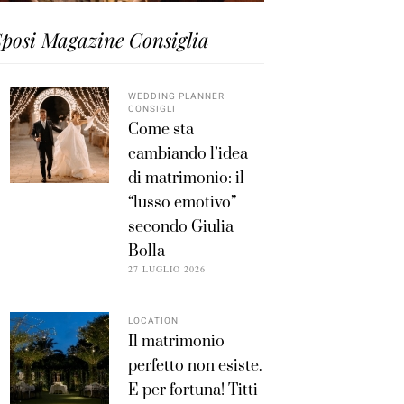
posi Magazine Consiglia
WEDDING PLANNER
CONSIGLI
Come sta
cambiando l’idea
di matrimonio: il
“lusso emotivo”
secondo Giulia
Bolla
27 LUGLIO 2026
LOCATION
Il matrimonio
perfetto non esiste.
E per fortuna! Titti