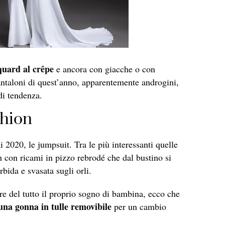
acquard al crêpe
e ancora con giacche o con
pantaloni di quest’anno, apparentemente androgini,
di tendenza.
shion
 2020, le jumpsuit. Tra le più interessanti quelle
h con ricami in pizzo rebrodé che dal bustino si
bida e svasata sugli orli.
e del tutto il proprio sogno di bambina, ecco che
una gonna in tulle removibile
per un cambio