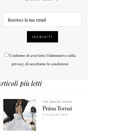
Confermo di aver letto l'
informativa sulla
privacy
, di accettarne le condizioni
rticoli più letti
THE BRAND SHOW
Pnina Tornai
17 LUGLIO 2019