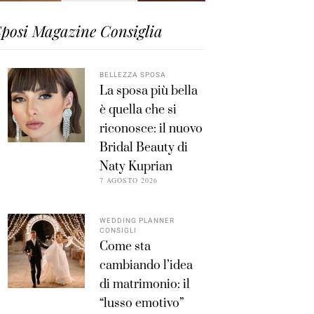
posi Magazine Consiglia
BELLEZZA SPOSA
La sposa più bella
è quella che si
riconosce: il nuovo
Bridal Beauty di
Naty Kuprian
7 AGOSTO 2026
WEDDING PLANNER
CONSIGLI
Come sta
cambiando l’idea
di matrimonio: il
“lusso emotivo”