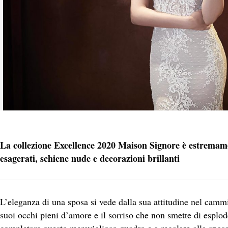
La collezione Excellence 2020 Maison Signore è estremame
esagerati, schiene nude e decorazioni brillanti
L’eleganza di una sposa si vede dalla sua attitudine nel cammi
suoi occhi pieni d’amore e il sorriso che non smette di esplod
completare questo meraviglioso quadro e a regalare alla spos