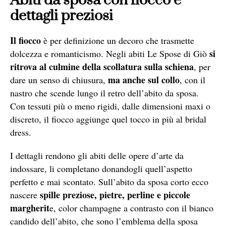
Abiti da sposa con fiocco e
dettagli preziosi
Il fiocco
è per definizione un decoro che trasmette
si
dolcezza e romanticismo. Negli abiti Le Spose di Giò
ritrova al culmine della scollatura sulla schiena
, per
ma anche sul collo
dare un senso di chiusura,
, con il
nastro che scende lungo il retro dell’abito da sposa.
Con tessuti più o meno rigidi, dalle dimensioni maxi o
discreto, il fiocco aggiunge quel tocco in più al bridal
dress.
I dettagli rendono gli abiti delle opere d’arte da
indossare, li completano donandogli quell’aspetto
perfetto e mai scontato. Sull’abito da sposa corto ecco
spille preziose, pietre, perline e piccole
nascere
margherit
e, color champagne a contrasto con il bianco
candido dell’abito, che sono l’emblema della sposa