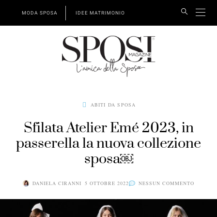
MODA SPOSA
IDEE MATRIMONIO
ABITI DA SPOSA
Sfilata Atelier Emé 2023, in
passerella la nuova collezione
sposa￼
DANIELA CIRANNI
5 OTTOBRE 2022
NESSUN COMMENTO