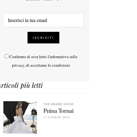
Confermo di aver letto l'
informativa sulla
privacy
, di accettarne le condizioni
rticoli più letti
THE BRAND SHOW
Pnina Tornai
17 LUGLIO 2019