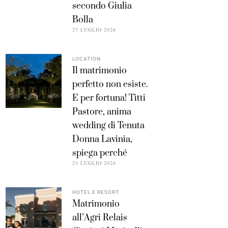
secondo Giulia
Bolla
27 LUGLIO 2026
LOCATION
Il matrimonio
perfetto non esiste.
E per fortuna! Titti
Pastore, anima
wedding di Tenuta
Donna Lavinia,
spiega perché
23 LUGLIO 2026
HOTEL E RESORT
Matrimonio
all’Agri Relais