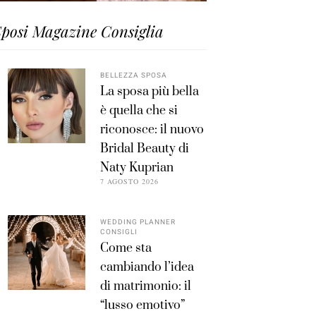
posi Magazine Consiglia
BELLEZZA SPOSA
La sposa più bella
è quella che si
riconosce: il nuovo
Bridal Beauty di
Naty Kuprian
7 AGOSTO 2026
WEDDING PLANNER
CONSIGLI
Come sta
cambiando l’idea
di matrimonio: il
“lusso emotivo”