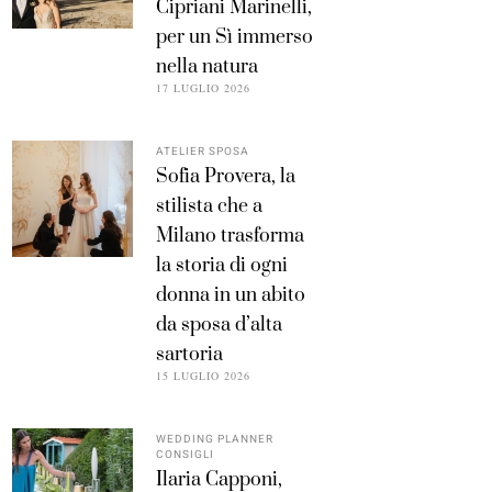
Cipriani Marinelli,
per un Sì immerso
nella natura
17 LUGLIO 2026
ATELIER SPOSA
Sofia Provera, la
stilista che a
Milano trasforma
la storia di ogni
donna in un abito
da sposa d’alta
sartoria
15 LUGLIO 2026
WEDDING PLANNER
CONSIGLI
Ilaria Capponi,