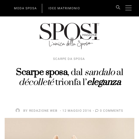
MODA SPOSA
IDEE MATRIMONIO
SCARPE DA SPOSA
Scarpe sposa
, dal
sandalo
al
décolleté
trionfa l’
eleganza
BY
REDAZIONE WEB
12 MAGGIO 2016
0 COMMENTS