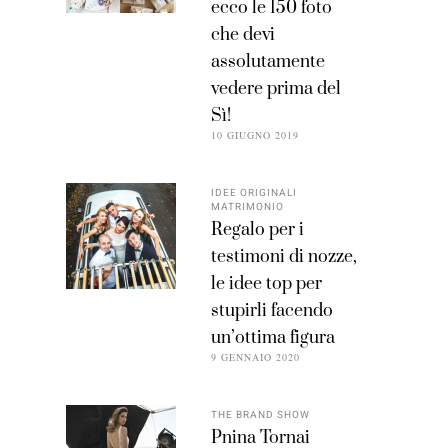
ecco le 150 foto
che devi
assolutamente
vedere prima del
Sì!
10 GIUGNO 2019
IDEE ORIGINALI
MATRIMONIO
Regalo per i
testimoni di nozze,
le idee top per
stupirli facendo
un’ottima figura
9 GENNAIO 2020
THE BRAND SHOW
Pnina Tornai