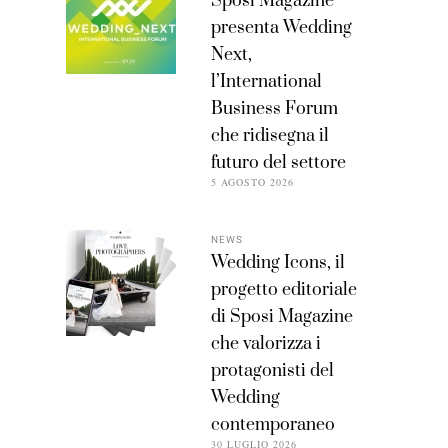
Sposi Magazine
presenta Wedding
Next,
l’International
Business Forum
che ridisegna il
futuro del settore
5 AGOSTO 2026
NEWS
Wedding Icons, il
progetto editoriale
di Sposi Magazine
che valorizza i
protagonisti del
Wedding
contemporaneo
30 LUGLIO 2026