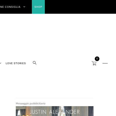
NE CONSIGLIA
SHOP
0
LOVE STORIES
Messaggio pubblicitario