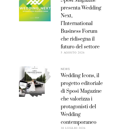
Sposi Magazine
presenta Wedding
Next,
l’International
Business Forum
che ridisegna il
futuro del settore
5 AGOSTO 2026
NEWS
Wedding Icons, il
progetto editoriale
di Sposi Magazine
che valorizza i
protagonisti del
Wedding
contemporaneo
30 LUGLIO 2026