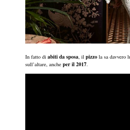
abiti da sposa
pizzo
In fatto di
, il
la sa davvero l
per il 2017
sull’altare, anche
.