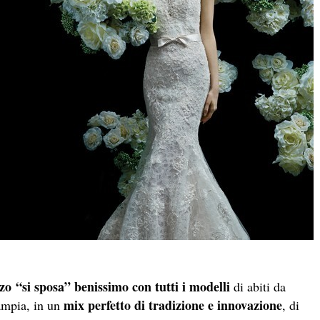
zzo “si sposa” benissimo con tutti i modelli
di abiti da
mix perfetto di tradizione e innovazione
 ampia, in un
, di