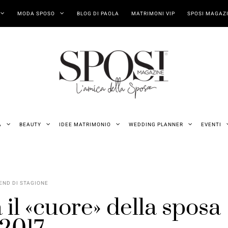
MODA SPOSO
BLOG DI PAOLA
MATRIMONI VIP
SPOSI MAGAZI
A
BEAUTY
IDEE MATRIMONIO
WEDDING PLANNER
EVENTI
END DI STAGIONE
 il «cuore» della sposa