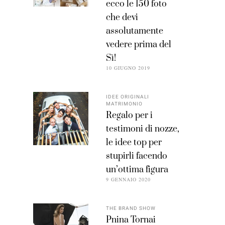
ecco le 150 foto
che devi
assolutamente
vedere prima del
Sì!
10 GIUGNO 2019
IDEE ORIGINALI
MATRIMONIO
Regalo per i
testimoni di nozze,
le idee top per
stupirli facendo
un’ottima figura
9 GENNAIO 2020
THE BRAND SHOW
Pnina Tornai