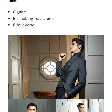
linee:
il guru;
lo smoking sciancrato;
il frak corto.