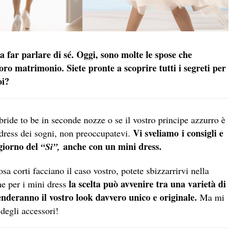
a far parlare di sé. Oggi, s
ono molte le spose che
oro matrimonio. Siete pronte a scoprire tutti i segreti per
oi?
 bride to be in seconde nozze o se il vostro principe azzurro è
Vi sveliamo i consigli e
al dress dei sogni, non preoccupatevi.
 giorno del
anche con un mini dress.
“Sì”,
osa corti facciano il caso vostro, potete sbizzarrirvi nella
la scelta può avvenire tra una varietà di
he per i mini dress
e renderanno il vostro look davvero unico e originale.
Ma mi
 degli accessori!