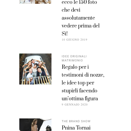
ecco le 150 foto
che devi
assolutamente
vedere prima del
Sì!
10 GIUGNO 2019
IDEE ORIGINALI
MATRIMONIO
Regalo per i
testimoni di nozze,
le idee top per
stupirli facendo
un’ottima figura
9 GENNAIO 2020
THE BRAND SHOW
Pnina Tornai