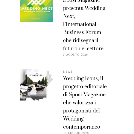
Sposi Magazine
presenta Wedding
Next,
l’International
Business Forum
che ridisegna il
futuro del settore
5 AGOSTO 2026
NEWS
Wedding Icons, il
progetto editoriale
di Sposi Magazine
che valorizza i
protagonisti del
Wedding
contemporaneo
30 LUGLIO 2026