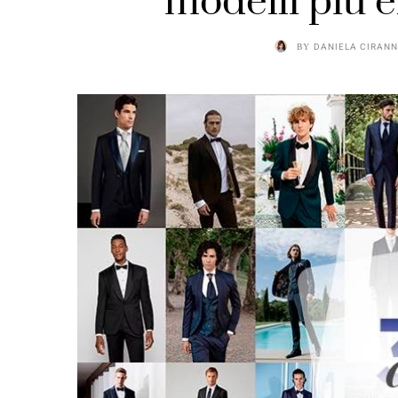
modelli più 
BY
DANIELA CIRANN