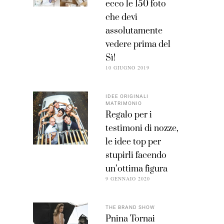
ecco le 150 foto
che devi
assolutamente
vedere prima del
Sì!
10 GIUGNO 2019
IDEE ORIGINALI
MATRIMONIO
Regalo per i
testimoni di nozze,
le idee top per
stupirli facendo
un’ottima figura
9 GENNAIO 2020
THE BRAND SHOW
Pnina Tornai