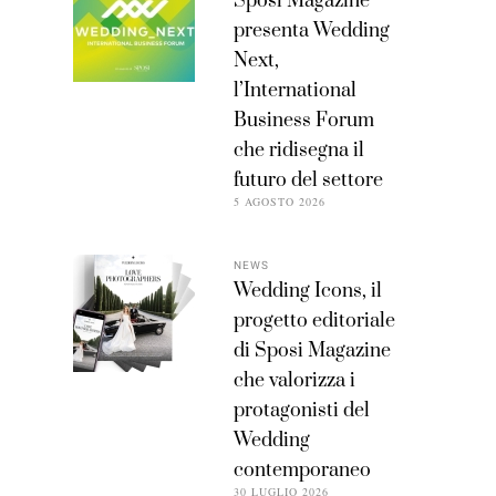
Sposi Magazine
presenta Wedding
Next,
l’International
Business Forum
che ridisegna il
futuro del settore
5 AGOSTO 2026
NEWS
Wedding Icons, il
progetto editoriale
di Sposi Magazine
che valorizza i
protagonisti del
Wedding
contemporaneo
30 LUGLIO 2026