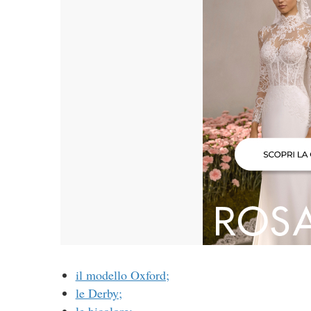
il modello Oxford;
le Derby;
le bicolore;