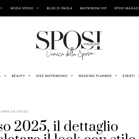
MODA SPOSO
BLOG DI PAOLA
MATRIMONI VIP
SPOSI MAGAZI
A
BEAUTY
IDEE MATRIMONIO
WEDDING PLANNER
EVENTI
CARPE DA SPOSO
o 2025, il dettaglio