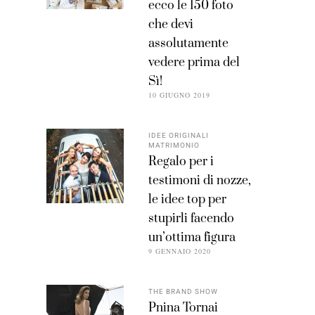
ecco le 150 foto
che devi
assolutamente
vedere prima del
Sì!
10 GIUGNO 2019
IDEE ORIGINALI
MATRIMONIO
Regalo per i
testimoni di nozze,
le idee top per
stupirli facendo
un’ottima figura
9 GENNAIO 2020
THE BRAND SHOW
Pnina Tornai