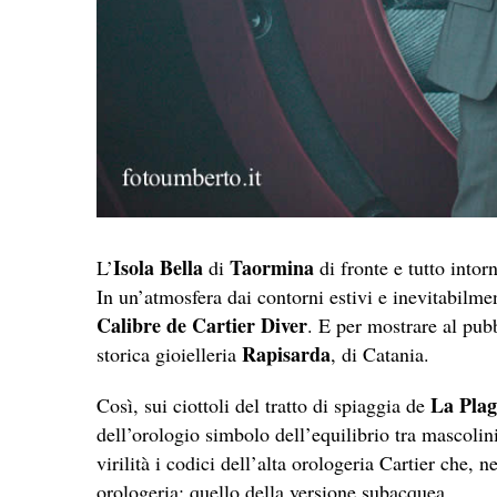
Isola Bella
Taormina
L’
di
di fronte e tutto intor
In un’atmosfera dai contorni estivi e inevitabilme
Calibre de Cartier
Diver
. E per mostrare al pubb
Rapisarda
storica gioielleria
, di Catania.
La Plag
Così, sui ciottoli del tratto di spiaggia de
dell’orologio simbolo dell’equilibrio tra mascolini
virilità i codici dell’alta orologeria Cartier che, 
orologeria: quello della versione subacquea.