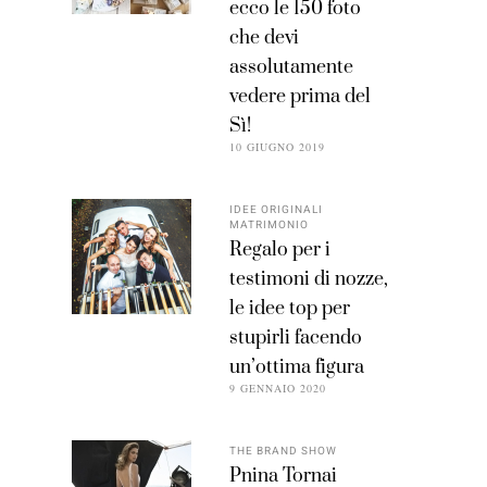
ecco le 150 foto
che devi
assolutamente
vedere prima del
Sì!
10 GIUGNO 2019
IDEE ORIGINALI
MATRIMONIO
Regalo per i
testimoni di nozze,
le idee top per
stupirli facendo
un’ottima figura
9 GENNAIO 2020
THE BRAND SHOW
Pnina Tornai